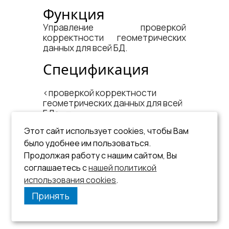
Функция
Управление проверкой
корректности геометрических
данных для всей БД.
Спецификация
<​проверкой корректности
геометрических данных для всей
БД​>::=
Этот сайт использует cookies, чтобы Вам
SET CONNECTION GEODATA
было удобнее им пользоваться.
VALIDITY CHECKING {ON |
Продолжая работу с нашим сайтом, Вы
OFF};
соглашаетесь с
нашей политикой
использования cookies
.
Принять