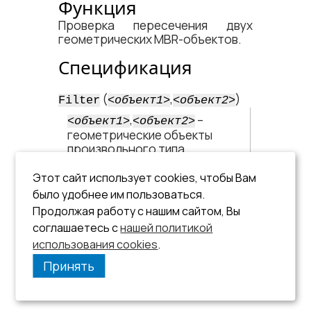
Функция
Проверка пересечения двух
геометрических MBR-объектов.
Спецификация
(
,
)
Filter
<​объект1​>
<​объект2​>
,
–
<​объект1​>
<​объект2​>
геометрические объекты
произвольного типа.
Этот сайт использует cookies, чтобы Вам
было удобнее им пользоваться.
Продолжая работу с нашим сайтом, Вы
соглашаетесь с
нашей политикой
использования cookies
.
Принять