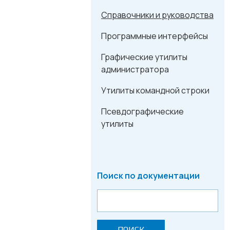
Справочники и руководства
Программные интерфейсы
Графические утилиты
администратора
Утилиты командной строки
Псевдографические
утилиты
Поиск по документации
ПОИСК