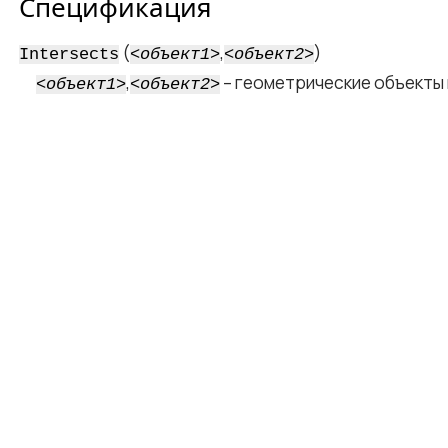
Спецификация
(
,
)
Intersects
<​объект1​>
<​объект2​>
,
– геометрические объекты 
<​объект1​>
<​объект2​>