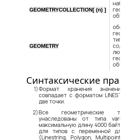
набор
геометрич
GEOMETRYCOLLECTION[ (n) ]
объектов
обобщенн
геометрич
тип (може
содержат
GEOMETRY
любой
геометрич
объект)
Синтаксические правил
Формат хранения значений тип
совпадает с форматом LINESTRING,
две точки.
Все геометрические типы 
унаследованы от типа varbyte 
максимальную длину 4000 байт. В связ
для типов с переменной длиной з
(Linestring, Polygon, Multipoint, Multili