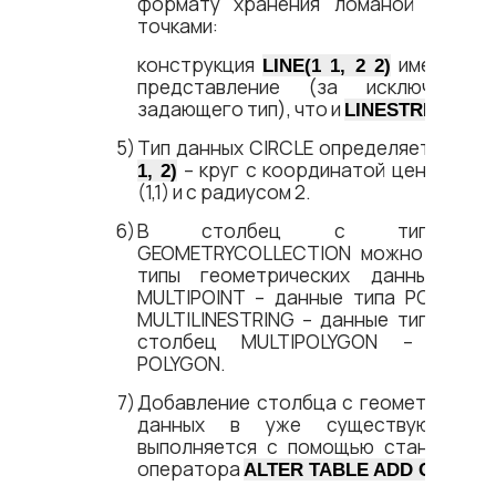
формату хранения ломаной линии 
точками:
конструкция
имеет то 
LINE(1 1, 2 2)
представление (за исключением
задающего тип), что и
LINESTRING (1 1,
Тип данных CIRCLE определяет круг:
– круг с координатой центральн
1, 2)
(1,1) и с радиусом 2.
В столбец с типом д
GEOMETRYCOLLECTION можно загруж
типы геометрических данных, в 
MULTIPOINT – данные типа POINT, в
MULTILINESTRING – данные типа LINES
столбец MULTIPOLYGON – данны
POLYGON.
Добавление столбца с геометрическ
данных в уже существующую т
выполняется с помощью стандартно
оператора
ALTER TABLE ADD COLUM