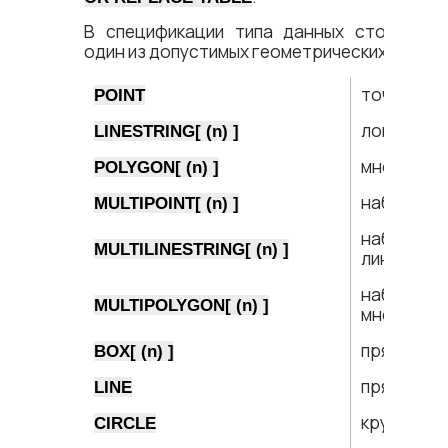
В спецификации типа данных столбца з
один из допустимых геометрических типов:
точка
POINT
ломаная л
LINESTRING[ (n) ]
многоугол
POLYGON[ (n) ]
набор точ
MULTIPOINT[ (n) ]
набор ло
MULTILINESTRING[ (n) ]
линий
набор
MULTIPOLYGON[ (n) ]
многоугол
прямоугол
BOX[ (n) ]
прямая ли
LINE
круг
CIRCLE