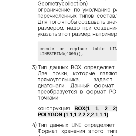
Geometrycollection) устан
ограничение: по умолчанию размер 
перечисленных типов составляет 10
Для того чтобы создавать значения с
размером, надо при создании табл
указать этот размер, например:
create or replace table LINESTRING_T
LINESTRING(4000));
Тип данных BOX определяет прямоу
Две точки, которые являются ве
прямоугольника, задают коор
диагонали. Данный формат автома
преобразуется в формат POLYGON 
точками:
конструкция
эквив
BOX(1 1, 2 2)
.
POLYGON (1 1,1 2,2 2,2 1,1 1)
Тип данных LINE определяет пряму
Формат хранения этого типа эквив