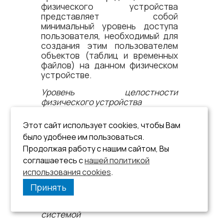
физического устройства
представляет собой
минимальный уровень доступа
пользователя, необходимый для
создания этим пользователем
объектов (таблиц и временных
файлов) на данном физическом
устройстве.
Уровень целостности
физического устройства
Уровень целостности
Этот сайт использует cookies, чтобы Вам
физического устройства
было удобнее им пользоваться.
представляет собой
максимальный уровень доверия
Продолжая работу с нашим сайтом, Вы
пользователя необходимый, для
соглашаетесь с
нашей политикой
удаления таблицы,
использования cookies
.
расположенной на данном
Принять
физическом устройстве.
Использование ресурсов памяти
системой