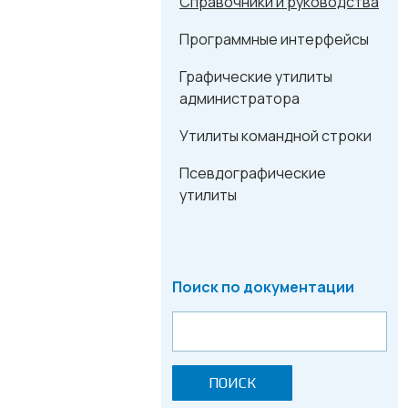
Справочники и руководства
Программные интерфейсы
Графические утилиты
администратора
Утилиты командной строки
Псевдографические
утилиты
Поиск по документации
ПОИСК