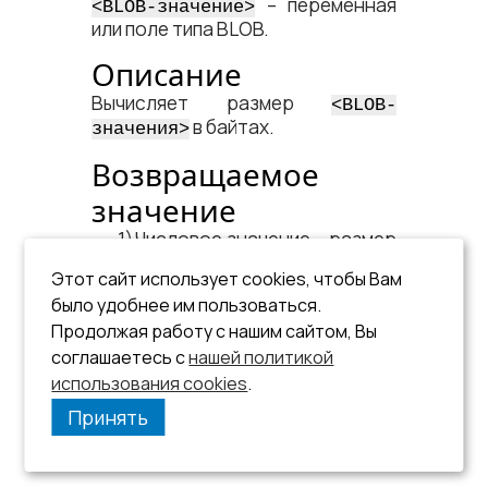
– переменная
<​BLOB-значение​>
или поле типа BLOB.
Описание
Вычисляет размер
<​BLOB-
в байтах.
значения​>
Возвращаемое
значение
Числовое значение – размер
в байтах.
<​BLOB-значения​>
Этот сайт использует cookies, чтобы Вам
Тип возвращаемого
было удобнее им пользоваться.
значения –
.
INT
Продолжая работу с нашим сайтом, Вы
соглашаетесь с
нашей политикой
использования cookies
.
Принять