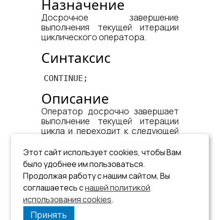
Назначение
Досрочное завершение
выполнения текущей итерации
циклического оператора.
Синтаксис
CONTINUE;
Описание
Оператор досрочно завершает
выполнение текущей итерации
цикла и переходит к следующей
итерации того же цикла, в теле
которого он задан (все
Этот сайт использует cookies, чтобы Вам
операторы до конца тела цикла
было удобнее им пользоваться.
пропускаются, то есть он как бы
Продолжая работу с нашим сайтом, Вы
имитирует безусловный переход
соглашаетесь с
нашей политикой
на конечный оператор цикла, но
использования cookies
не за пределы самого цикла).
.
Принять