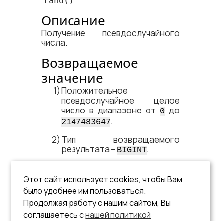
rand
()
Описание
Получение псевдослучайного
числа.
Возвращаемое
значение
Положительное
псевдослучайное целое
число в диапазоне от
до
0
.
2147483647
Тип возвращаемого
результата –
.
BIGINT
Для получения различных
последовательностей
Этот сайт использует cookies, чтобы Вам
псевдослучайных чисел
было удобнее им пользоваться.
датчик случайных чисел
Продолжая работу с нашим сайтом, Вы
можно инициализировать
соглашаетесь с
нашей политикой
при помощи функции