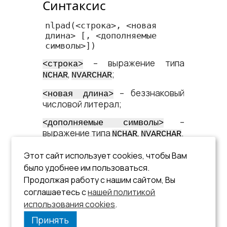
Синтаксис
nlpad
(<​строка​>, <​новая 
длина​> [, <​дополняемые 
символы​>])
– выражение типа
<​строка​>
,
;
NCHAR
NVARCHAR
– беззнаковый
<​новая длина​>
числовой литерал;
–
<​дополняемые символы​>
выражение типа
,
.
NCHAR
NVARCHAR
Описание
Этот сайт использует cookies, чтобы Вам
Функция дополняет строку
было удобнее им пользоваться.
заданными символами с левого
Продолжая работу с нашим сайтом, Вы
края.
соглашаетесь с
нашей политикой
использования cookies
См. описание функции
.
lpad
.
Принять