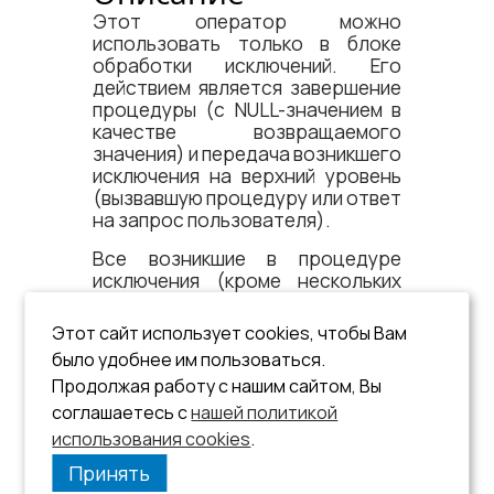
Этот оператор можно
использовать только в блоке
обработки исключений. Его
действием является завершение
процедуры (с NULL-значением в
качестве возвращаемого
значения) и передача возникшего
исключения на верхний уровень
(вызвавшую процедуру или ответ
на запрос пользователя).
Все возникшие в процедуре
исключения (кроме нескольких
критичных, которые перечислены
выше) не передаются на верхний
Этот сайт использует cookies, чтобы Вам
уровень, если явно не
было удобнее им пользоваться.
вызывается
или, если
RESIGNAL
Продолжая работу с нашим сайтом, Вы
ядро СУБД ЛИНТЕР не запущено с
соглашаетесь с
нашей политикой
ключом
.
использования cookies
.
/COMPATIBILITY=RESIGNAL_ALL
Принять