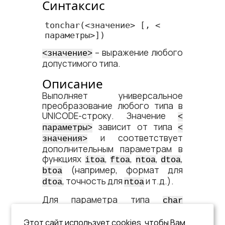
Синтаксис
tonchar
(<​значение​> [, <​
параметры​>])
– выражение любого
<​значение​>
допустимого типа.
Описание
Выполняет универсальное
преобразование любого типа в
UNICODE-строку. Значение
<​
зависит от типа
параметры​>
<​
и соответствует
значения​>
дополнительным параметрам в
функциях
,
,
,
,
itoa
ftoa
ntoa
dtoa
(например, формат для
btoa
, точность для
и т.д.).
dtoa
ntoa
Для параметра типа
char
выполняется перекодировка
значения символьного типа
Этот сайт использует cookies, чтобы Вам