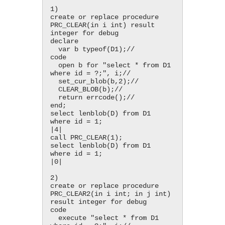
1)

create or replace procedure 
PRC_CLEAR(in i int) result 
integer for debug

declare

  var b typeof(D1);//

code

  open b for "select * from D1 
where id = ?;", i;//

  set_cur_blob(b,2);//

  CLEAR_BLOB(b);//

  return errcode();//

end;

select lenblob(D) from D1 
where id = 1;

|4|

call PRC_CLEAR(1);

select lenblob(D) from D1 
where id = 1;

|0|

2)

create or replace procedure 
PRC_CLEAR2(in i int; in j int) 
result integer for debug

code

  execute "select * from D1 