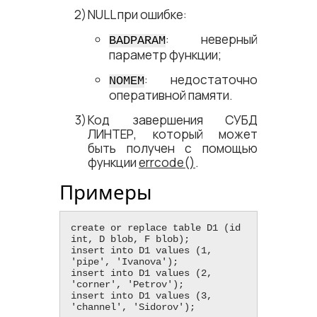
NULL при ошибке:
: неверный
BADPARAM
параметр функции;
: недостаточно
NOMEM
оперативной памяти.
Код завершения СУБД
ЛИНТЕР, который может
быть получен с помощью
функции
errcode()
.
Примеры
create or replace table D1 (id 
int, D blob, F blob);

insert into D1 values (1, 
'pipe', 'Ivanova');

insert into D1 values (2, 
'corner', 'Petrov');

insert into D1 values (3, 
'channel', 'Sidorov');
