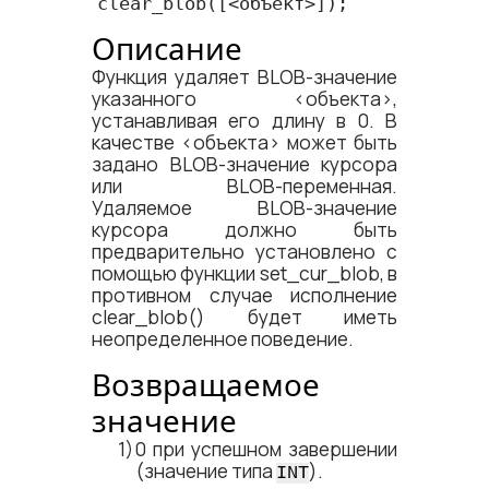
clear_blob
([<​объект​>]);
Описание
Функция удаляет BLOB-значение
указанного <​объекта​>,
устанавливая его длину в 0. В
качестве <​объекта​> может быть
задано BLOB-значение курсора
или BLOB-переменная.
Удаляемое BLOB-значение
курсора должно быть
предварительно установлено с
помощью функции set_cur_blob, в
противном случае исполнение
clear_blob() будет иметь
неопределенное поведение.
Возвращаемое
значение
0 при успешном завершении
(значение типа
).
INT