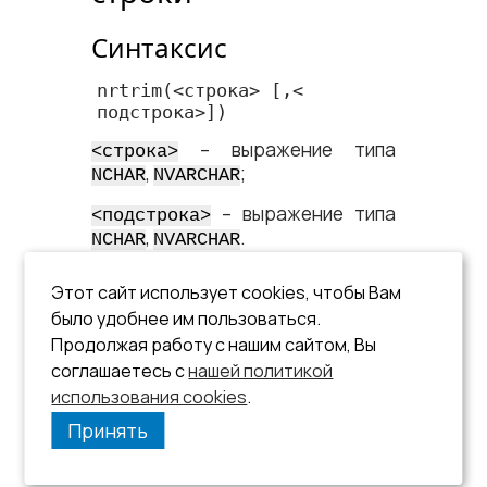
Синтаксис
nrtrim
(<​строка​> [,<​
подстрока​>])
– выражение типа
<​строка​>
,
;
NCHAR
NVARCHAR
– выражение типа
<​подстрока​>
,
.
NCHAR
NVARCHAR
Описание
Этот сайт использует cookies, чтобы Вам
Из
удаляются справа
<​строки​>
было удобнее им пользоваться.
символы, указанные в
<​подстроке​
Продолжая работу с нашим сайтом, Вы
.
>
соглашаетесь с
нашей политикой
использования cookies
См. описание функции
.
rtrim
.
Принять