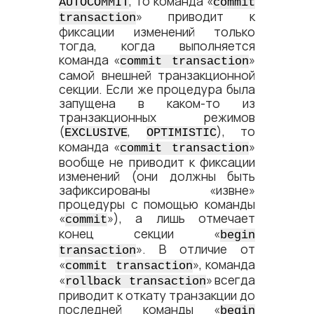
, то команда «
AUTOCOMMIT
commit
» приводит к
transaction
фиксации изменений только
тогда, когда выполняется
команда «
»
commit transaction
самой внешней транзакционной
секции. Если же процедура была
запущена в каком-то из
транзакционных режимов
(
,
), то
EXCLUSIVE
OPTIMISTIC
команда «
»
commit transaction
вообще не приводит к фиксации
изменений (они должны быть
зафиксированы «извне»
процедуры с помощью команды
«
»), а лишь отмечает
commit
конец секции «
begin
». В отличие от
transaction
«
», команда
commit transaction
«
» всегда
rollback transaction
приводит к откату транзакции до
последней команды «
begin