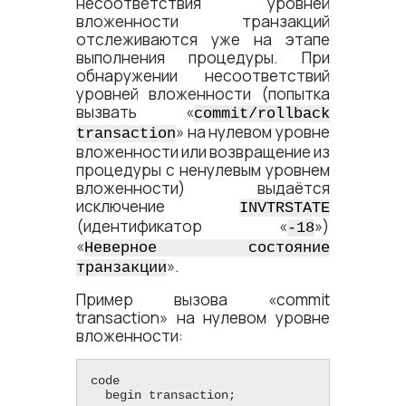
несоответствия уровней
вложенности транзакций
отслеживаются уже на этапе
выполнения процедуры. При
обнаружении несоответствий
уровней вложенности (попытка
вызвать «
commit/rollback
» на нулевом уровне
transaction
вложенности или возвращение из
процедуры с ненулевым уровнем
вложенности) выдаётся
исключение
INVTRSTATE
(идентификатор «
»)
-18
«
Неверное состояние
».
транзакции
Пример вызова «commit
transaction» на нулевом уровне
вложенности:
code

  begin transaction;
