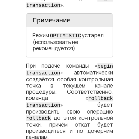
».
transaction
Примечание
Режим
устарел
OPTIMISTIC
(использовать не
рекомендуется).
При подаче команды «
begin
» автоматически
transaction
создаётся особая контрольная
точка в текущем канале
процедуры. Соответственно,
команда «
rollback
» будет
transaction
производить свою операцию
до этой контрольной
rollback
точки, причём откат будет
производиться и по дочерним
каналам.