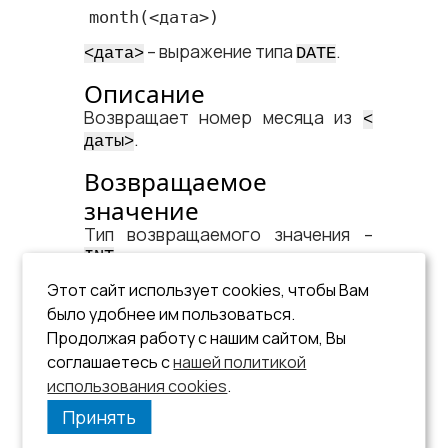
month
(<​дата​>)
– выражение типа
.
<​дата​>
DATE
Описание
Возвращает номер месяца из
<​
.
даты​>
Возвращаемое
значение
Тип возвращаемого значения –
.
INT
Этот сайт использует cookies, чтобы Вам
Пример
было удобнее им пользоваться.
Продолжая работу с нашим сайтом, Вы
cur_dat:=17.11.1997:18:25:47.88;

соглашаетесь с
нашей политикой
num_month:=month(cur_dat);            
// 11
использования cookies
.
Принять