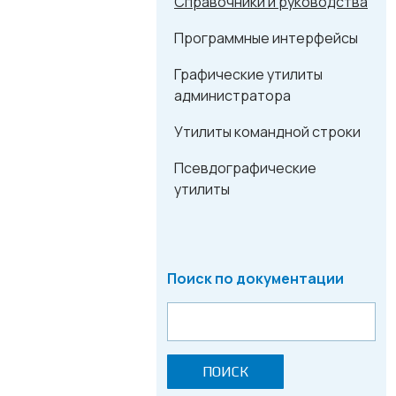
Справочники и руководства
Программные интерфейсы
Графические утилиты
администратора
Утилиты командной строки
Псевдографические
утилиты
Поиск по документации
ПОИСК