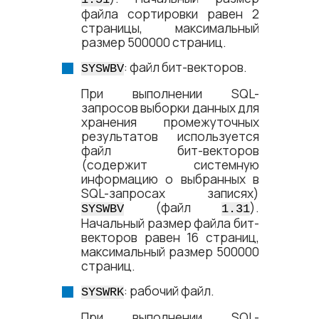
файла сортировки равен 2
страницы, максимальный
размер 500000 страниц.
: файл бит-векторов.
SYSWBV
При выполнении SQL-
запросов выборки данных для
хранения промежуточных
результатов используется
файл бит-векторов
(содержит системную
информацию о выбранных в
SQL-запросах записях)
(файл
).
SYSWBV
1.31
Начальный размер файла бит-
векторов равен 16 страниц,
максимальный размер 500000
страниц.
: рабочий файл.
SYSWRK
При выполнении SQL-