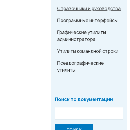
Справочники и руководства
Программные интерфейсы
Графические утилиты
администратора
Утилиты командной строки
Псевдографические
утилиты
Поиск по документации
ПОИСК