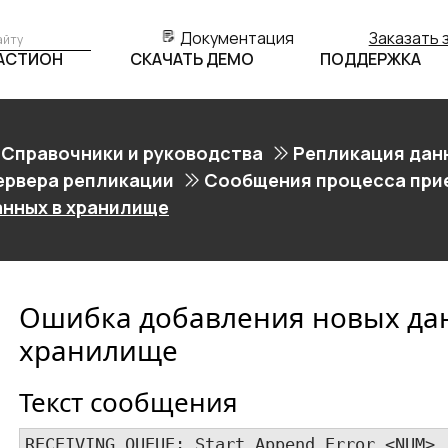
Документация
Заказать 
БАСТИОН
СКАЧАТЬ ДЕМО
ПОДДЕРЖКА
Справочники и руководства
Репликация дан
ервера репликации
Сообщения процесса при
анных в хранилище
Ошибка добавления новых да
хранилище
Текст сообщения
RECEIVING_QUEUE: Start Append Error <​NUM​>
