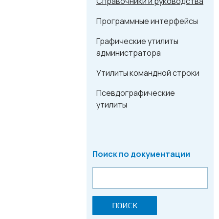
Справочники и руководства
Программные интерфейсы
Графические утилиты
администратора
Утилиты командной строки
Псевдографические
утилиты
Поиск по документации
ПОИСК