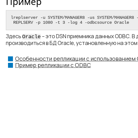
Пример
lreplserver -u SYSTEM/MANAGER8 -us SYSTEM/MANAGER8 -
 REPLSERV -p 1080 -t 3 -log 4 -odbcsource Oracle
Здесь
– это DSN приемника данных ODBC. В
Oracle
производиться в БД Oracle, установленную на это
Особенности репликации с использованием
Пример репликации с ODBC