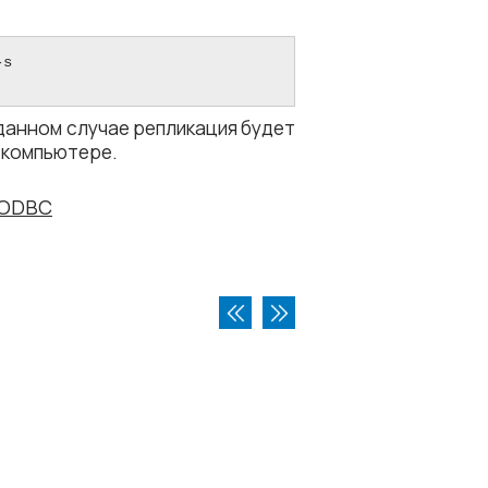
s

 данном случае репликация будет
м компьютере.
 ODBC