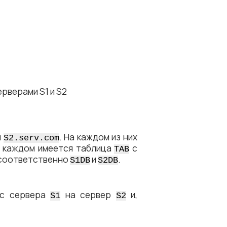
ерверами S1 и S2
и
. На каждом из них
S2.serv.com
а каждом имеется таблица
с
TAB
 соответственно
и
.
S1DB
S2DB
с сервера
на сервер
и,
S1
S2