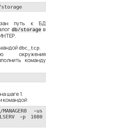
/storage
азан путь к БД
талог
в
db/storage
ЛИНТЕР.
омандой
.
dbc_tcp
ную окружения
ыполнить команду
на шаге 1.
и командой:
/MANAGER8 
-us
LSERV 
-p
 1080 