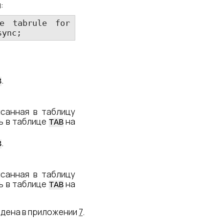
:
e tabrule for 
sync;
.
B
исанная в таблицу
сь в таблице
на
TAB
.
B
исанная в таблицу
сь в таблице
на
TAB
едена в приложении
7
.