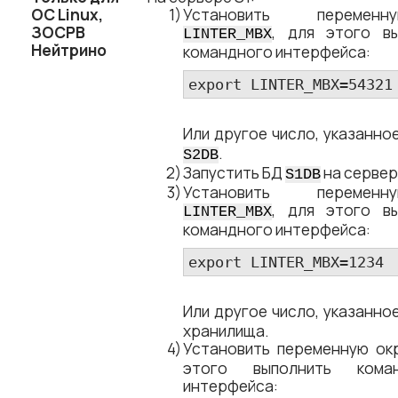
ОС Linux,
Установить перемен
ЗОСРВ
, для этого в
LINTER_MBX
Нейтрино
командного интерфейса:
export LINTER_MBX=54321
Или другое число, указанно
.
S2DB
Запустить БД
на серве
S1DB
Установить перемен
, для этого в
LINTER_MBX
командного интерфейса:
export LINTER_MBX=1234
Или другое число, указанно
хранилища.
Установить переменную о
этого выполнить кома
интерфейса: