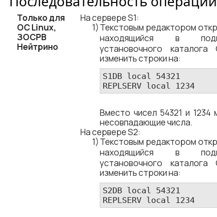
Последовательность операций
Только для
На сервере S1:
ОС Linux,
Текстовым редактором отк
ЗОСРВ
находящийся в по
Нейтрино
установочного каталога
изменить строки на:
S1DB local 54321

REPLSERV local 1234
Вместо чисел 54321 и 1234 
несовпадающие числа.
На сервере S2:
Текстовым редактором отк
находящийся в по
установочного каталога
изменить строки на:
S2DB local 54321

REPLSERV local 1234