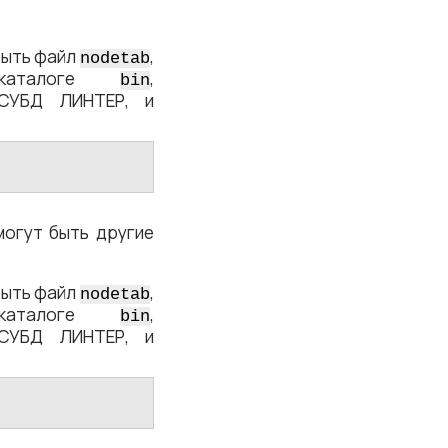
рыть файл
,
nodetab
дкаталоге
,
bin
 СУБД ЛИНТЕР, и
могут быть другие
рыть файл
,
nodetab
дкаталоге
,
bin
 СУБД ЛИНТЕР, и