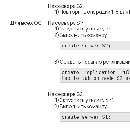
На сервере S2:
Повторить операции 1–8 для
Для всех ОС
На сервере S1:
Запустить утилиту
.
inl
Выполнить команду:
create server S2;
Создать правило репликации
create replication rul
tab to tab on node S2 a
На сервере S2:
Запустить утилиту
.
inl
Выполнить команду:
create server S1;