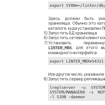
export SY00=~/linter/db
Здесь должен быть ук
хранилища. Обычно это ка
каталоге, куда установлен 
Запустить БД хранилища.
Запустить сетевой клиент к
Установить перемен
, для этого в
LINTER_MBX
командного интерфейса:
export LINTER_MBX=54321
Или другое число, указанное 
Запустить сервер репликаци
lreplserver 
-u
 SYSTEM
SYSTEM/MANAGER8 
-s
 REP
-l
 S1DB 
-daemon