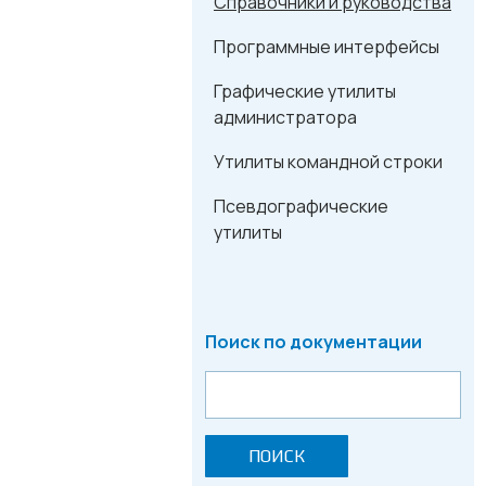
Справочники и руководства
Программные интерфейсы
Графические утилиты
администратора
Утилиты командной строки
Псевдографические
утилиты
Поиск по документации
ПОИСК