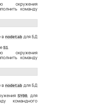
ную окружения
ыполнить команду
е в
для БД
nodetab
ре
.
S1
ную окружения
ыполнить команду
е в
для БД
nodetab
кружения
, для
SY00
нду командного