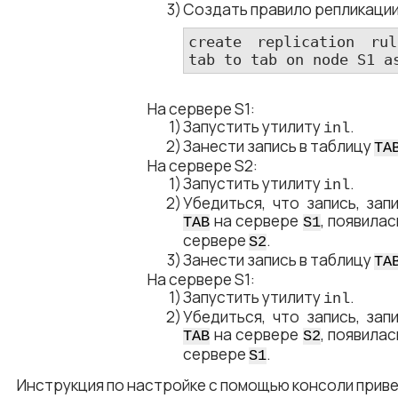
Создать правило репликации
create replication rul
tab to tab on node S1 a
На сервере S1:
Запустить утилиту
.
inl
Занести запись в таблицу
TA
На сервере S2:
Запустить утилиту
.
inl
Убедиться, что запись, зап
на сервере
, появила
TAB
S1
сервере
.
S2
Занести запись в таблицу
TA
На сервере S1:
Запустить утилиту
.
inl
Убедиться, что запись, зап
на сервере
, появила
TAB
S2
сервере
.
S1
Инструкция по настройке с помощью консоли прив