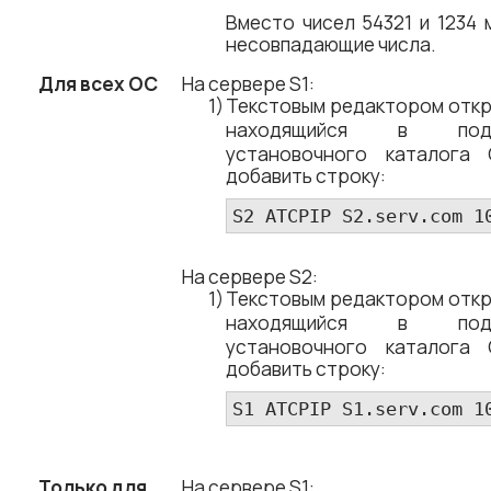
Вместо чисел 54321 и 1234 
несовпадающие числа.
Для всех ОС
На сервере S1:
Текстовым редактором отк
находящийся в по
установочного каталога
добавить строку:
S2 ATCPIP S2.serv.com 1
На сервере S2:
Текстовым редактором отк
находящийся в по
установочного каталога
добавить строку:
S1 ATCPIP S1.serv.com 1
Только для
На сервере S1: