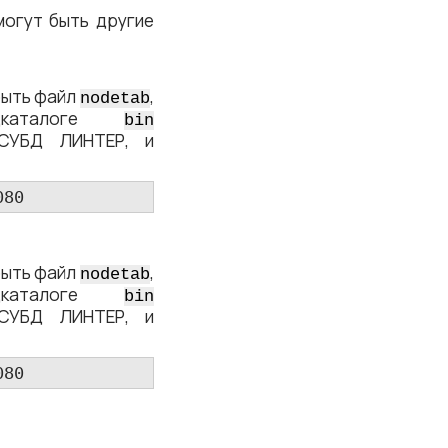
могут быть другие
рыть файл
,
nodetab
дкаталоге
bin
 СУБД ЛИНТЕР, и
080
рыть файл
,
nodetab
дкаталоге
bin
 СУБД ЛИНТЕР, и
080