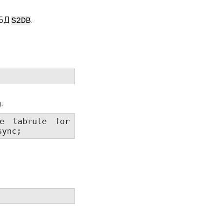
 БД
.
S2DB
:
e tabrule for 
sync;