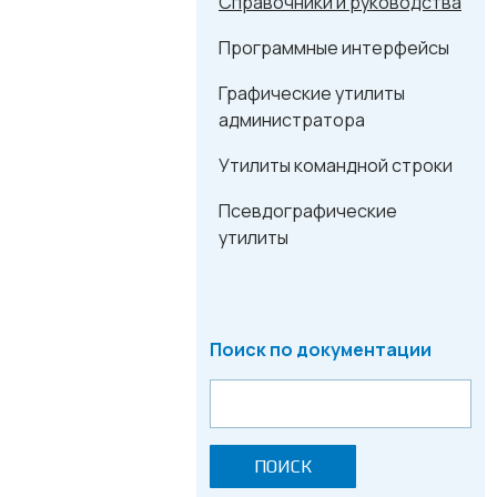
Справочники и руководства
Программные интерфейсы
Графические утилиты
администратора
Утилиты командной строки
Псевдографические
утилиты
Поиск по документации
ПОИСК