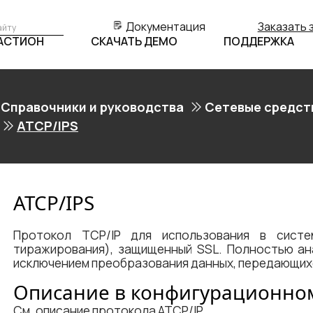
Документация
Заказать 
БАСТИОН
СКАЧАТЬ ДЕМО
ПОДДЕРЖКА
Справочники и руководства
Сетевые средст
ATCP/IPS
ATCP/IPS
Протокол TCP/IP для использования в систе
тиражирования), защищенный SSL. Полностью ана
исключением преобразования данных, передающихс
Описание в конфигурационно
См. описание протокола
ATCP/IP
.