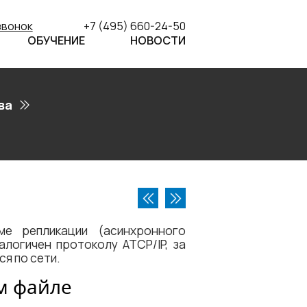
звонок
+7 (495) 660-24-50
ОБУЧЕНИЕ
НОВОСТИ
ва
ме репликации (асинхронного
логичен протоколу ATCP/IP, за
я по сети.
м файле