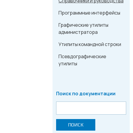
Справочники и руководства
Программные интерфейсы
Графические утилиты
администратора
Утилиты командной строки
Псевдографические
утилиты
Поиск по документации
ПОИСК