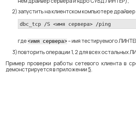
нем драйвер сервера и ядро СУБД ЛИНТЕР);
запустить на клиентском компьютере драйвер
dbc_tcp /S <​имя сервера​> /ping 
где
– имя тестируемого ЛИНТЕ
<​имя сервера​>
повторить операции 1, 2 для всех остальных
Пример проверки работы сетевого клиента в ср
демонстрируется в приложении
5
.