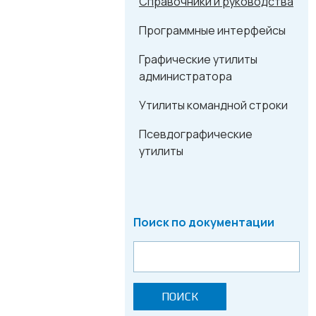
Справочники и руководства
Программные интерфейсы
Графические утилиты
администратора
Утилиты командной строки
Псевдографические
утилиты
Поиск по документации
ПОИСК