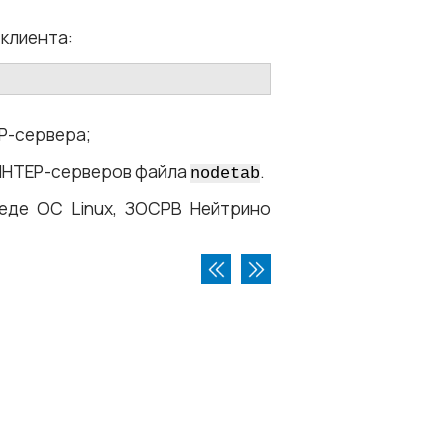
 клиента:
Р-сервера;
 ЛИНТЕР-серверов файла
.
nodetab
еде ОС Linux, ЗОСРВ Нейтрино