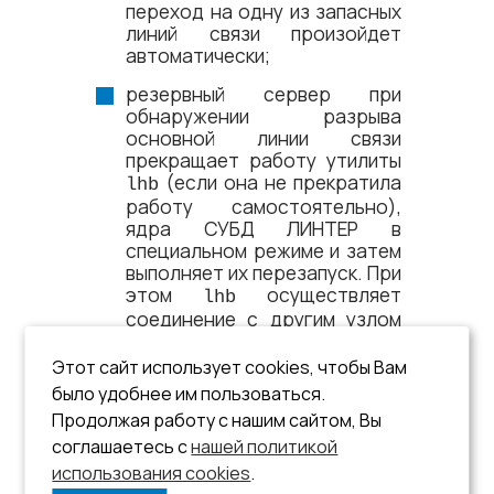
переход на одну из запасных
линий связи произойдет
автоматически;
резервный сервер при
обнаружении разрыва
основной линии связи
прекращает работу утилиты
(если она не прекратила
lhb
работу самостоятельно),
ядра СУБД ЛИНТЕР в
специальном режиме и затем
выполняет их перезапуск. При
этом
осуществляет
lhb
соединение с другим узлом
главного сервера. В случае
разрыва запасной линии
Этот сайт использует cookies, чтобы Вам
связи резервный сервер не
было удобнее им пользоваться.
предпринимает никаких
Продолжая работу с нашим сайтом, Вы
действий. Вызов обработчика
соглашаетесь с
нашей политикой
осуществляется при обрыве
использования cookies
любой линии связи.
.