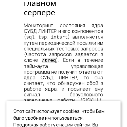
главном
сервере
Мониторинг состояния ядра
СУБД ЛИНТЕР и его компонентов
(
,
,
) выполняется
sql
tsp
intsrt
путем периодической посылки им
специальных тестовых запросов
(частота запросов задается в
ключе
). Если в течение
/treq
тайм-аута управляющая
программа не получит ответа от
ядра СУБД ЛИНТЕР, то она
считает, что обнаружен сбой в
работе ядра, и посылает ему
сигнал безусловного
завершения работы (SIGKILL).
Впоследствии ядро будет
Этот сайт использует cookies, чтобы Вам
повторно запущено, как и при
аварийном завершении.
было удобнее им пользоваться.
Продолжая работу с нашим сайтом, Вы