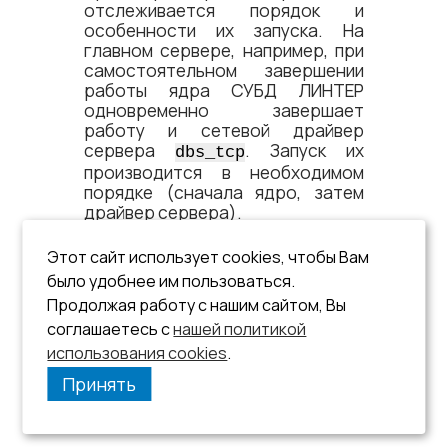
отслеживается порядок и
особенности их запуска. На
главном сервере, например, при
самостоятельном завершении
работы ядра СУБД ЛИНТЕР
одновременно завершает
работу и сетевой драйвер
сервера
. Запуск их
dbs_tсp
производится в необходимом
порядке (сначала ядро, затем
драйвер сервера).
На резервном сервере также
Этот сайт использует cookies, чтобы Вам
существует иерархия запуска:
было удобнее им пользоваться.
сетевой драйвер клиента
Продолжая работу с нашим сайтом, Вы
, утилита архивирования
dbc_tcp
соглашаетесь с
. При завершении
нашей политикой
lhb
dbc_tcp
завершится также и
.
использования cookies
.
lhb
Принять