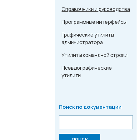
Справочники и руководства
Программные интерфейсы
Графические утилиты
администратора
Утилиты командной строки
Псевдографические
утилиты
Поиск по документации
ПОИСК