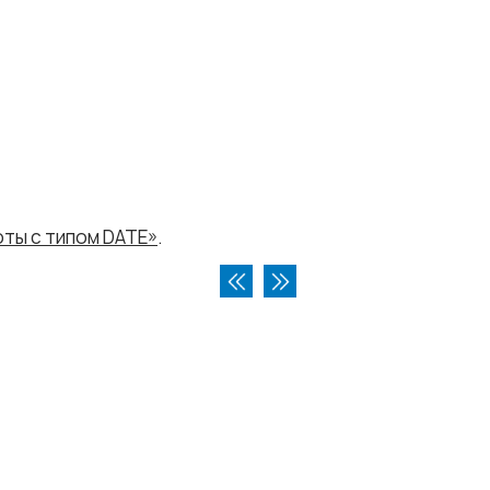
оты с типом DATE»
.