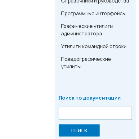
Справочники и руководства
Программные интерфейсы
Графические утилиты
администратора
Утилиты командной строки
Псевдографические
утилиты
Поиск по документации
ПОИСК