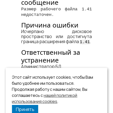
сообщение
Размер рабочего файла 1.41
недостаточен.
Причина ошибки
Исчерпано дисковое
пространство или достигнута
граница расширения файла
.
1.41
Ответственный за
устранение
Администратор БД.
Рекомендации по
Этот сайт использует cookies, чтобы Вам
устранению
было удобнее им пользоваться.
Продолжая работу с нашим сайтом, Вы
Проверить наличие свободного
соглашаетесь с
нашей политикой
места на диске, где размещен
файл
.
использования cookies
.
1.41
Принять