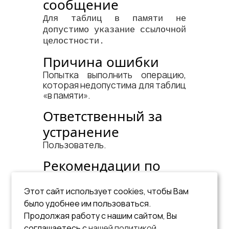
сообщение
Для таблиц в памяти не
допустимо указание ссылочной
целостности.
Причина ошибки
Попытка выполнить операцию,
которая недопустима для таблиц
«в памяти».
Ответственный за
устранение
Пользователь.
Рекомендации по
устранению
Этот сайт использует cookies, чтобы Вам
Исправить запрос.
было удобнее им пользоваться.
См. документ:
Продолжая работу с нашим сайтом, Вы
соглашаетесь с
нашей политикой