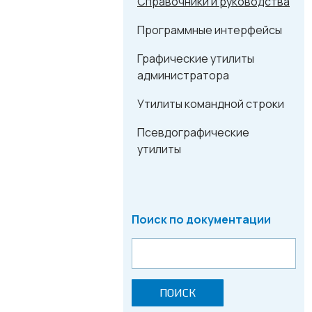
Справочники и руководства
Программные интерфейсы
Графические утилиты
администратора
Утилиты командной строки
Псевдографические
утилиты
Поиск по документации
ПОИСК