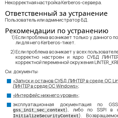
Некорректная настройка Kerberos-сервера.
Ответственный за устранение
Пользователь или администратор БД.
Рекомендации по устранению
Если проблема возникает только у данного по
ли для него Kerberos-тикет.
Если проблема возникает у всех пользователе
корректно настроен и ядро СУБД ЛИНТЕР
корректной переменной окружения LINTER_KR
См. документы:
«Запуск и останов СУБД ЛИНТЕР в среде ОС Li
ЛИНТЕР в среде ОС Windows»
;
«Интерфейс нижнего уровня»
;
эксплуатационная документация по GS
), либо по SSPI в 
gss_init_sec_context
). Возвращаемо
InitializeSecurityContext