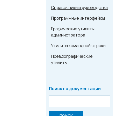
Справочники и руководства
Программные интерфейсы
Графические утилиты
администратора
Утилиты командной строки
Псевдографические
утилиты
Поиск по документации
ПОИСК