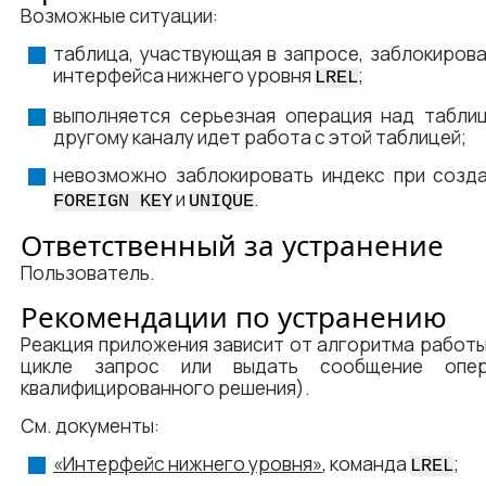
Возможные ситуации:
таблица, участвующая в запросе, заблокиров
интерфейса нижнего уровня
;
LREL
выполняется серьезная операция над таблиц
другому каналу идет работа с этой таблицей;
невозможно заблокировать индекс при созд
и
.
FOREIGN KEY
UNIQUE
Ответственный за устранение
Пользователь.
Рекомендации по устранению
Реакция приложения зависит от алгоритма работы
цикле запрос или выдать сообщение опе
квалифицированного решения).
См. документы:
«Интерфейс нижнего уровня»
, команда
;
LREL