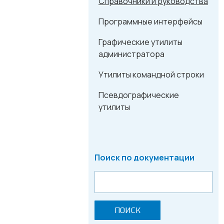
Справочники и руководства
Программные интерфейсы
Графические утилиты
администратора
Утилиты командной строки
Псевдографические
утилиты
Поиск по документации
ПОИСК