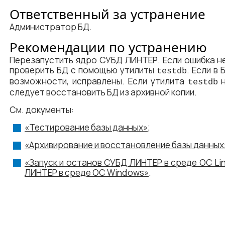
Ответственный за устранение
Администратор БД.
Рекомендации по устранению
Перезапустить ядро СУБД ЛИНТЕР. Если ошибка не
проверить БД с помощью утилиты
. Если в
testdb
возможности, исправлены. Если утилита
н
testdb
следует восстановить БД из архивной копии.
См. документы:
«Тестирование базы данных»
;
«Архивирование и восстановление базы данных
«Запуск и останов СУБД ЛИНТЕР в среде ОС Li
ЛИНТЕР в среде ОС Windows»
.