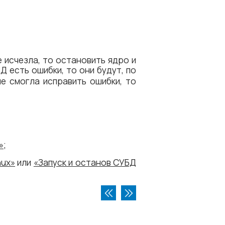
 исчезла, то остановить ядро и
 БД есть ошибки, то они будут, по
е смогла исправить ошибки, то
»
;
nux»
или
«Запуск и останов СУБД