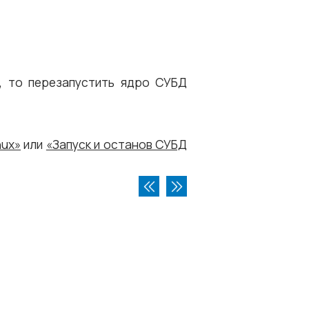
, то перезапустить ядро СУБД
nux»
или
«Запуск и останов СУБД