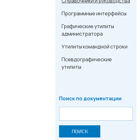
Справочники и руководства
Программные интерфейсы
Графические утилиты
администратора
Утилиты командной строки
Псевдографические
утилиты
Поиск по документации
ПОИСК