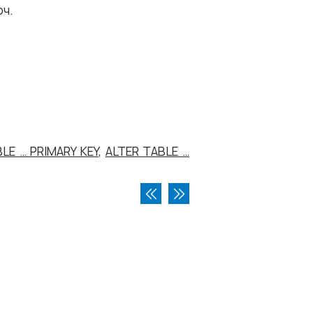
юч.
LE … PRIMARY KEY
,
ALTER TABLE …