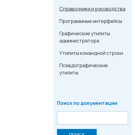
Справочники и руководства
Программные интерфейсы
Графические утилиты
администратора
Утилиты командной строки
Псевдографические
утилиты
Поиск по документации
ПОИСК