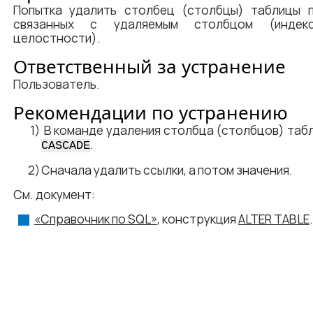
Попытка удалить столбец (столбцы) таблицы п
связанных с удаляемым столбцом (индексо
целостности).
Ответственный за устранение
Пользователь.
Рекомендации по устранению
В команде удаления столбца (столбцов) таб
.
CASCADE
Сначала удалить ссылки, а потом значения.
См. документ:
«Справочник по SQL»
, конструкция
ALTER TABLE
.