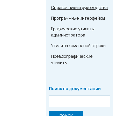
Справочники и руководства
Программные интерфейсы
Графические утилиты
администратора
Утилиты командной строки
Псевдографические
утилиты
Поиск по документации
ПОИСК