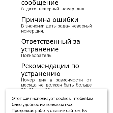
сообщение
В дате неверный номер дня.
Причина ошибки
В значении даты задан неверный
номер дня.
Ответственный за
устранение
Пользователь.
Рекомендации по
устранению
Номер дня в зависимости от
месяца не должен быть больше
30, 31 или 28 (для високосного
года 29).
Этот сайт использует cookies, чтобы Вам
См. документ:
было удобнее им пользоваться.
Продолжая работу с нашим сайтом, Вы
«Справочник по SQL»
, раздел