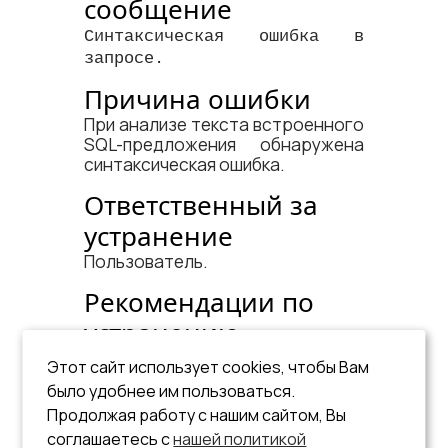
сообщение
Синтаксическая ошибка в
запросе.
Причина ошибки
При анализе текста встроенного
SQL-предложения обнаружена
синтаксическая ошибка.
Ответственный за
устранение
Пользователь.
Рекомендации по
устранению
Исправить ошибку в SQL-запросе.
Этот сайт использует cookies, чтобы Вам
было удобнее им пользоваться.
См. документы:
Продолжая работу с нашим сайтом, Вы
«Справочник по SQL»
;
соглашаетесь с
нашей политикой