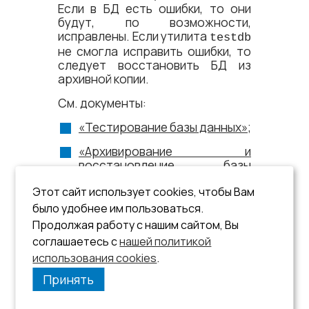
Если в БД есть ошибки, то они
будут, по возможности,
исправлены. Если утилита
testdb
не смогла исправить ошибки, то
следует восстановить БД из
архивной копии.
См. документы:
«Тестирование базы данных»
;
«Архивирование и
восстановление базы
данных»
;
Этот сайт использует cookies, чтобы Вам
«Запуск и останов СУБД
было удобнее им пользоваться.
ЛИНТЕР в среде ОС Linux»
или
Продолжая работу с нашим сайтом, Вы
«Запуск и останов СУБД
соглашаетесь с
нашей политикой
ЛИНТЕР в среде ОС
использования cookies
Windows»
.
.
Принять