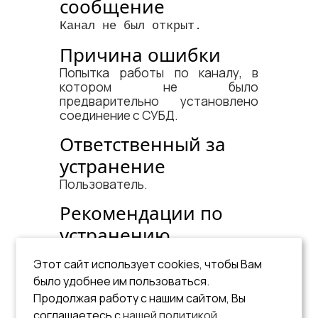
сообщение
Канал не был открыт.
Причина ошибки
Попытка работы по каналу, в
котором не было
предварительно установлено
соединение с СУБД.
Ответственный за
устранение
Пользователь.
Рекомендации по
устранению
Открыть канал (установить
Этот сайт использует cookies, чтобы Вам
соединение с СУБД).
было удобнее им пользоваться.
См. документ:
Продолжая работу с нашим сайтом, Вы
соглашаетесь с
нашей политикой
«Встроенный SQL»
,