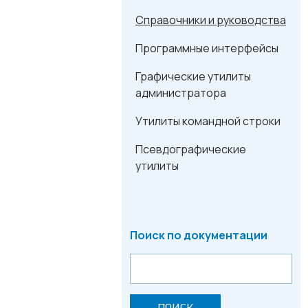
Справочники и руководства
Программные интерфейсы
Графические утилиты
администратора
Утилиты командной строки
Псевдографические
утилиты
Поиск по документации
ПОИСК