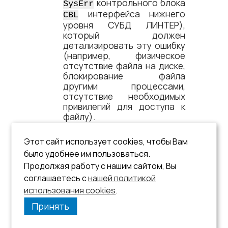
контрольного блока
SysErr
интерфейса нижнего
CBL
уровня СУБД ЛИНТЕР),
который должен
детализировать эту ошибку
(например, физическое
отсутствие файла на диске,
блокирование файла
другими процессами,
отсутствие необходимых
привилегий для доступа к
файлу).
См. документы:
Этот сайт использует cookies, чтобы Вам
«Интерфейс нижнего
было удобнее им пользоваться.
уровня»
;
Продолжая работу с нашим сайтом, Вы
соглашаетесь с
нашей политикой
документация на
использования cookies
операционную систему.
.
Принять