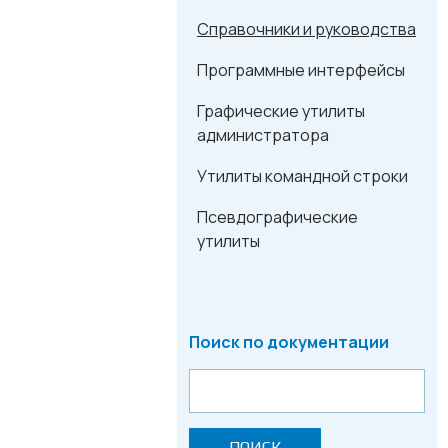
Справочники и руководства
Программные интерфейсы
Графические утилиты
администратора
Утилиты командной строки
Псевдографические
утилиты
Поиск по документации
ПОИСК