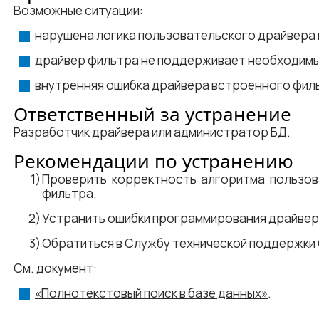
Возможные ситуации:
нарушена логика пользовательского драйвера
драйвер фильтра не поддерживает необходимы
внутренняя ошибка драйвера встроенного фил
Ответственный за устранение
Разработчик драйвера или администратор БД.
Рекомендации по устранению
Проверить корректность алгоритма пользов
фильтра.
Устранить ошибки программирования драйвер
Обратиться в Cлужбу технической поддержки
См. документ:
«Полнотекстовый поиск в базе данных»
.