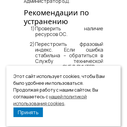
Администратор БД.
Рекомендации по
устранению
Проверить наличие
ресурсов ОС.
Перестроить фразовый
индекс. Если ошибка
стабильна – обратиться в
Cлужбу технической
поддержки СУБД ЛИНТЕР.
Этот сайт использует cookies, чтобы Вам
См. документ:
было удобнее им пользоваться.
«Полнотекстовый поиск в
Продолжая работу с нашим сайтом, Вы
базе данных»
, конструкция
соглашаетесь с
нашей политикой
CREATE OR REPLACE PHRASE
использования cookies
INDEX
.
.
Принять