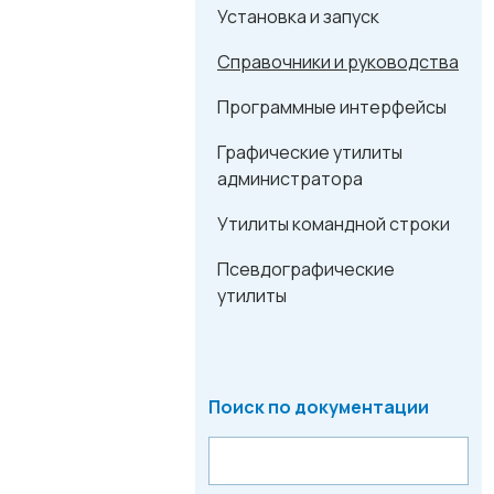
Установка и запуск
Справочники и руководства
Программные интерфейсы
Графические утилиты
администратора
Утилиты командной строки
Псевдографические
утилиты
Поиск по документации