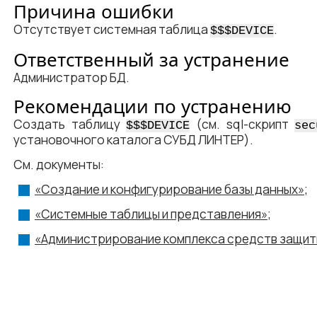
Причина ошибки
Отсутствует системная таблица
.
$$$DEVICE
Ответственный за устранение
Администратор БД.
Рекомендации по устранению
Создать таблицу
(см. sql-скрипт
$$$DEVICE
sec
установочного каталога СУБД ЛИНТЕР).
См. документы:
«Создание и конфигурирование базы данных»
;
«Системные таблицы и представления»
;
«Администрирование комплекса средств защит