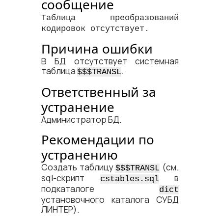
сообщение
Таблица преобразований
кодировок отсутствует.
Причина ошибки
В БД отсутствует системная
таблица
.
$$$TRANSL
Ответственный за
устранение
Администратор БД.
Рекомендации по
устранению
Создать таблицу
(см.
$$$TRANSL
sql-скрипт
в
cstables.sql
подкаталоге
dict
установочного каталога СУБД
ЛИНТЕР).