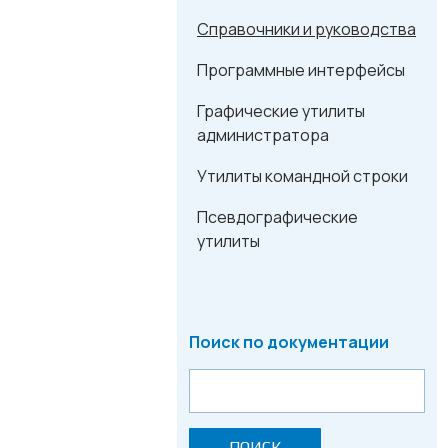
Справочники и руководства
Программные интерфейсы
Графические утилиты
администратора
Утилиты командной строки
Псевдографические
утилиты
Поиск по документации
ПОИСК