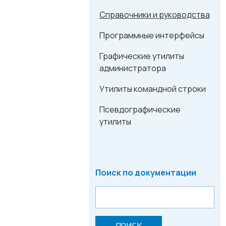
Справочники и руководства
Программные интерфейсы
Графические утилиты
администратора
Утилиты командной строки
Псевдографические
утилиты
Поиск по документации
ПОИСК