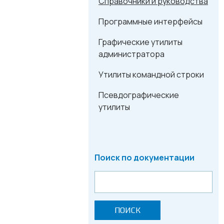
Справочники и руководства
Программные интерфейсы
Графические утилиты
администратора
Утилиты командной строки
Псевдографические
утилиты
Поиск по документации
ПОИСК